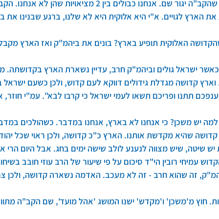
ולכן צריך לבנות דבר מאוד מדויק כדי שהקב"ה יגור שם. אנחנו כ
את הארץ לגויים. א"י היא אלוקית היא לא שלנו, ברגע שבנינו את 
שהקדושה האלוקית תופיע בארץ? בונים את ביהמ"ק ואז הארץ מקבל
כאשר ישראל גולים וביהמ"ק חרב, עדיין נשארת הארץ בקדושתה. 
ארץ קדושה מגדלת גידולים דווקא לעם קדוש, ולכן כשעם ישראל בג
נפכם תתנו ופריכם תשאו לעמי ישראל כי קרבו לבא". עמ"י חוזר, א
מה יש משכן? כי אנחנו לא בארץ, אנחנו במדבר. כשהולכים במדבר
דושה שהיא מקדשת אותנו. הארץ כ"כ קדושה, ולכן ראוי שכל יהודי
ש שיטה, שיש מצווה לנענע לולב שישה ימים בחג. אבל היום הרי 
וש עמיחי רובין הי"ד סיכום על פי שיעור של הרב עוזי חובב בשיח
המ"ק, זה שהוא חרב - זה לא מעכב. האדמה נשארה קדושה, ולכן צר
ות. חוץ מ'משכן' ו'מקדש' ישנו המושג 'אהל מועד', שם הקב"ה מתו