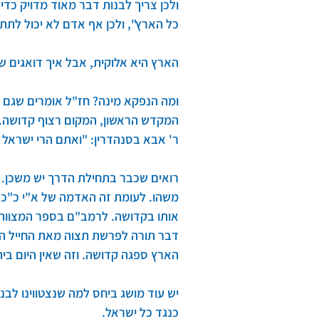
כל הארץ", ולכן אף אדם לא יכול לתת 
הארץ היא אלוקית, אבל איך דואגים 
ומה הנפקא מינה? חז"ל אומרים שגם 
המקדש הראשון, המקום רצוף קדושה. ו
ר' אבא בסנהדרין: "ואתם הרי ישראל ע
רואים שכבר בתחילת הדרך יש משכן. ל
משהו. לעומת זה האדמה של א"י כ"כ ק
אותו בקדושה. לרמב"ם בספר המצוות י
דבר תורה לפרשת תצוה מאת החייל הקד
הארץ ספגה קדושה. וזה שאין היום בי
יש עוד מושג ביחס למה שנצטווינו לבנ
כנגד כל ישראל.