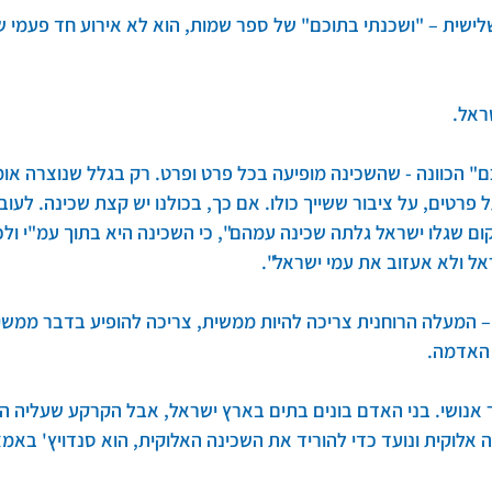
לישית – "ושכנתי בתוכם" של ספר שמות, הוא לא אירוע חד פעמי ש
ראל.
ם" הכוונה - שהשכינה מופיעה בכל פרט ופרט. רק בגלל שנוצרה אומ
פרטים, על ציבור ששייך כולו. אם כך, בכולנו יש קצת שכינה. לעובדה
ם שגלו ישראל גלתה שכינה עמהם", כי השכינה היא בתוך עמ"י ולכן
ל ולא אעזוב את עמי ישראל".
" – המעלה הרוחנית צריכה להיות ממשית, צריכה להופיע בדבר ממשי
 האדמה.
ר אנושי. בני האדם בונים בתים בארץ ישראל, אבל הקרקע שעליה הם
לוקית ונועד כדי להוריד את השכינה האלוקית, הוא סנדויץ' באמצ