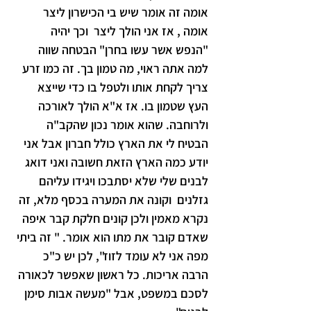
אומה זה אומר שיש בי הכישרון ליצר 
אומה , אז אני הולך ליצר  וכך יהיה 
"הנפש אשר עשו בחרן" הבטחה שווה 
למה אתה ראוי, מה טמון בך. זה כמו זרע 
צריך לקחת אותו ולטפל בו כדי שייצא 
העץ שטמון בו. אז א"א הולך לאורכה 
ולרוחבה. שהוא אומר נכון שהקב"ה 
הבטיח לי את הארץ כולל חברון אבל אני 
יודע כמה הארץ הזאת חשובה ואני דואג 
לבנים שלי שלא יסתבכו ויגידו עליהם 
גזלנים  וקונה את המערה בכסף מלא, זה 
נקרא מאמין ולכן קונים חלקת קבר איפה 
שאדם קובר את מתו הוא אומר. " זה ביתי 
מפה אני לא עומד לזוז", לכן יש כ"כ 
הרבה אריכות. כל ראשון שאפשר לכאורה 
לסכם במשפט, אבל "מעשה אבות סימן 